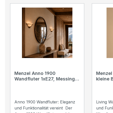
Menzel Anno 1900
Menzel
Wandfluter 1xE27, Messing
kleine 
brüniert, mit Glas
Strichl
champagner oder weiß
Wahl
Anno 1900 Wandfluter: Eleganz
Living W
und Funktionalität vereint Der
und Funktiona