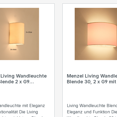
 Living Wandleuchte
Menzel Living Wandl
Blende 2 x G9
Blende 30, 2 x G9 mit
ack Schirm Farbe nach
oder Leinen Schirm F
nach Wahl
andleuchte mit Eleganz
Living Wandleuchte Blend
lität Die Living
Eleganz und Funktion Die Living