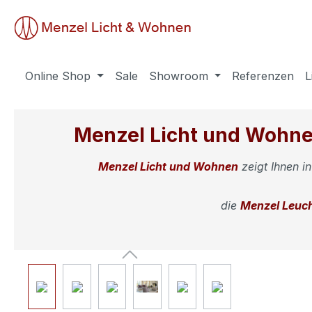
springen
Zur Hauptnavigation springen
Online Shop
Sale
Showroom
Referenzen
L
Menzel Licht und Wohne
Menzel Licht und Wohnen
zeigt Ihnen i
die
Menzel Leuc
Bildergalerie überspringen