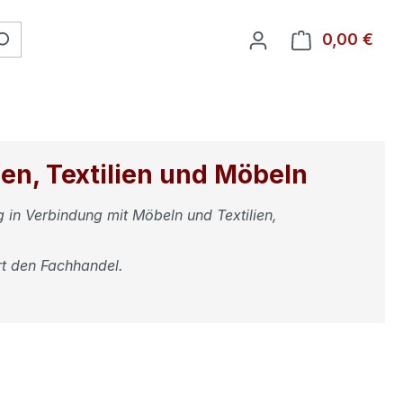
0,00 €
Ware
n, Textilien und Möbeln
 in V
erbindung mit Möbeln und Textilien,
t den Fachhandel.