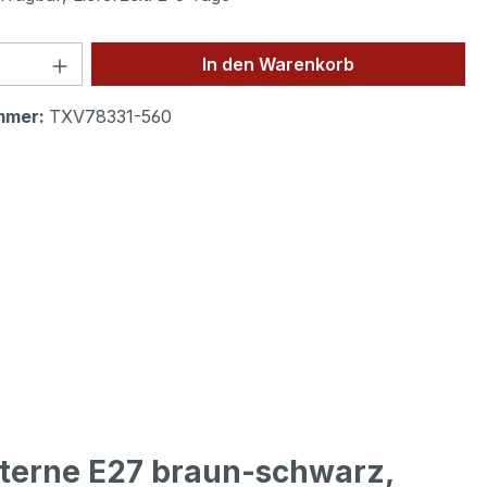
 Anzahl: Gib den gewünschten Wert ein 
In den Warenkorb
mmer:
TXV78331-560
terne E27 braun-schwarz,