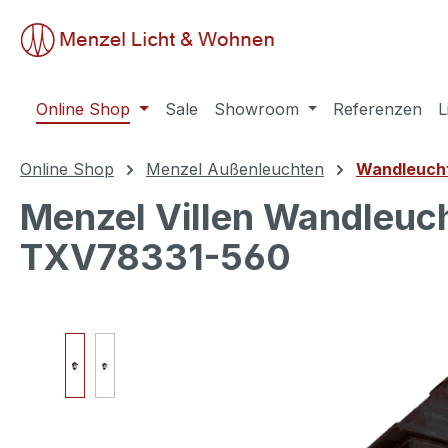
springen
Zur Hauptnavigation springen
Online Shop
Sale
Showroom
Referenzen
L
Online Shop
Menzel Außenleuchten
Wandleuch
Menzel Villen Wandleuc
TXV78331-560
Bildergalerie überspringen