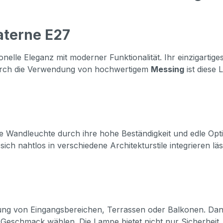
aterne E27
ionelle Eleganz mit moderner Funktionalität. Ihr einzigartige
 Durch die Verwendung von hochwertigem
Messing
ist diese 
die Wandleuchte durch ihre hohe Beständigkeit und edle Opt
ch nahtlos in verschiedene Architekturstile integrieren läss
uchtung von Eingangsbereichen, Terrassen oder Balkonen. Da
m Geschmack wählen. Die Lampe bietet nicht nur Sicherheit