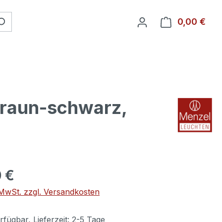
0,00 €
Ware
braun-schwarz,
 €
. MwSt. zzgl. Versandkosten
fügbar, Lieferzeit: 2-5 Tage