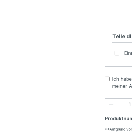
Teile d
Ein
Ich habe 
meiner 
Produkt
Produktnu
**Aufgrund vo