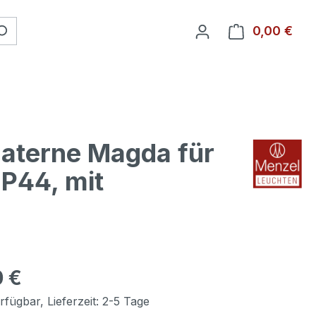
0,00 €
Ware
laterne Magda für
P44, mit
0 €
fügbar, Lieferzeit: 2-5 Tage