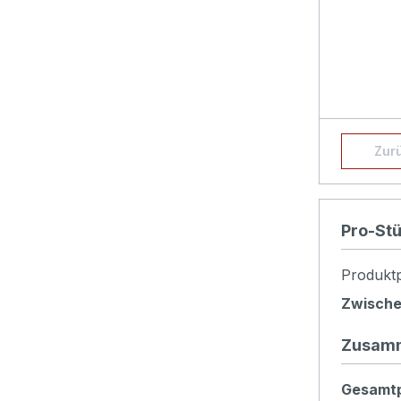
Produk
Zur
Pro-St
Produktp
Zwisch
Zusam
Gesamtp