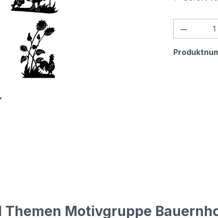
Produkt
Produktnu
l Themen Motivgruppe Bauernho