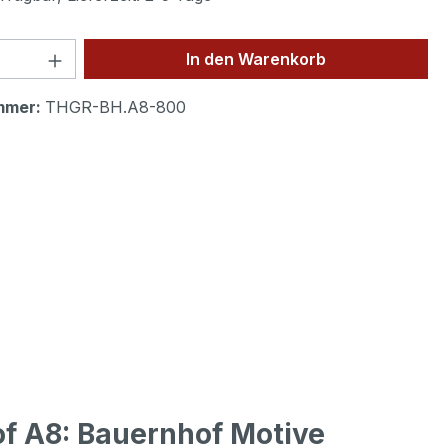
 Anzahl: Gib den gewünschten Wert ein 
In den Warenkorb
mmer:
THGR-BH.A8-800
f A8: Bauernhof Motive