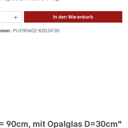
 Anzahl: Gib den gewünschten Wert ein 
In den Warenkorb
mmer:
PUO90602-820.GF30
B= 90cm, mit Opalglas D=30cm"