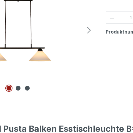
Produkt
Produktnu
 Pusta Balken Esstischleuchte 