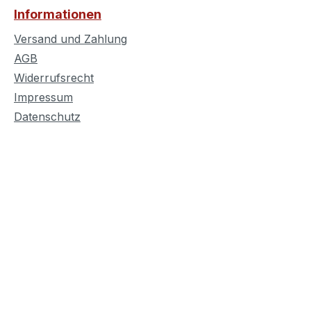
Informationen
e
Versand und Zahlung
teht aus
AGB
Widerrufsrecht
einer
Impressum
ng in
Datenschutz
Die
agneten
sichere
dem
können
smotive
chen und
anz
ten.
in
ür