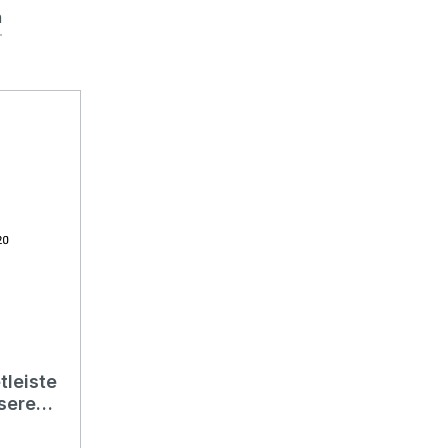
n
leiste
sere
e