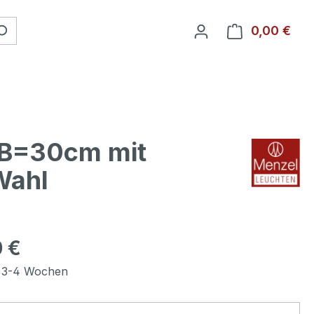
0,00 €
Ware
7 B=30cm mit
Wahl
 €
t 3-4 Wochen