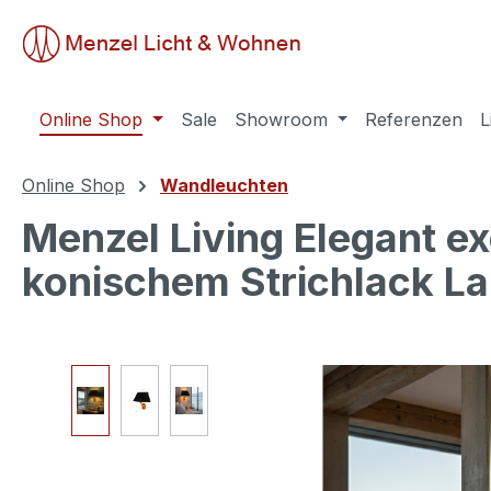
springen
Zur Hauptnavigation springen
Online Shop
Sale
Showroom
Referenzen
L
Online Shop
Wandleuchten
Menzel Living Elegant 
konischem Strichlack L
Bildergalerie überspringen