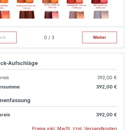
0 / 3
ück
Weiter
ück-Aufschläge
reis
392,00 €
ensumme
392,00 €
menfassung
ration des Lampenschirms:
fehlen als Innenfarbe weiß-transparent, wenn
reis
392,00 €
 oder silber (nicht durchscheinend)
wünschen
Sie das hier auswählen, Aufpreis 10€,
Preise inkl. MwSt. zzgl. Versandkosten