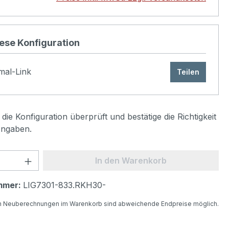
ur noch die
Strichlack Farbe aussuchen, dies ist
chtfeld.
ll könnten Sie dazu noch
farbige Kanten
iese Konfiguration
en, Aufpreis 10€
mal-Link
Teilen
t konfigurieren
die Konfiguration überprüft und bestätige die Richtigkeit
Angaben.
 Anzahl: Gib den gewünschten Wert ein 
In den Warenkorb
mmer:
LIG7301-833.RKH30-
n Neuberechnungen im Warenkorb sind abweichende Endpreise möglich.