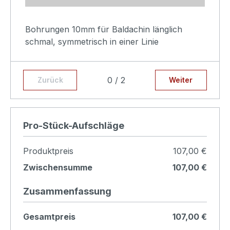
Bohrungen 10mm für Baldachin länglich
schmal, symmetrisch in einer Linie
angeordnet, oder nach eingeschickter Skizze
0 / 2
Zurück
Weiter
Produkt konfigurieren
Pro-Stück-Aufschläge
Produktpreis
107,00 €
Zwischensumme
107,00 €
Zusammenfassung
Gesamtpreis
107,00 €