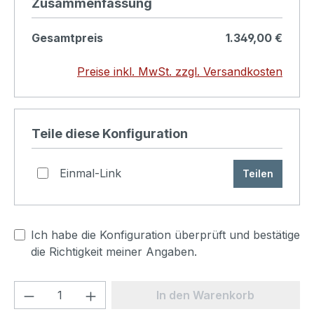
Strichlack Außenfarbe aus. Eventuell
Zusammenfassung
wünschen Sie noch farbige Kanten am
Strichlack Lampenschirm Aufpreis 10,-€.
Gesamtpreis
1.349,00 €
Preise inkl. MwSt. zzgl. Versandkosten
Produkt konfigurieren
Teile diese Konfiguration
Einmal-Link
Teilen
Ich habe die Konfiguration überprüft und bestätige
die Richtigkeit meiner Angaben.
Produkt Anzahl: Gib den gewünschten We
In den Warenkorb