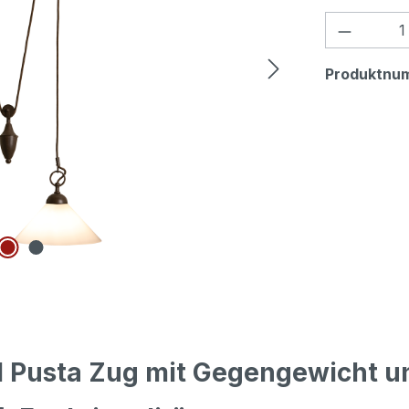
Produkt
Produktnu
 Pusta Zug mit Gegengewicht u