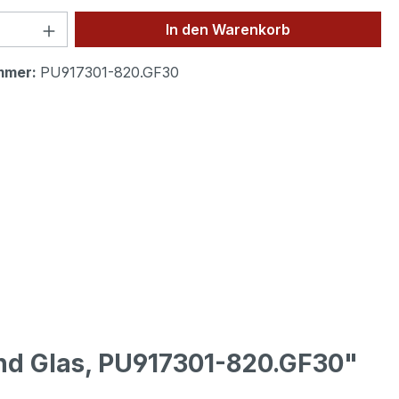
 Anzahl: Gib den gewünschten Wert ein 
In den Warenkorb
mmer:
PU917301-820.GF30
nd Glas, PU917301-820.GF30"