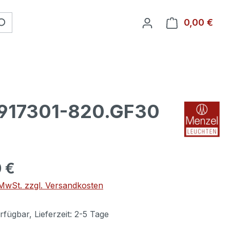
0,00 €
Ware
U917301-820.GF30
 €
. MwSt. zzgl. Versandkosten
fügbar, Lieferzeit: 2-5 Tage