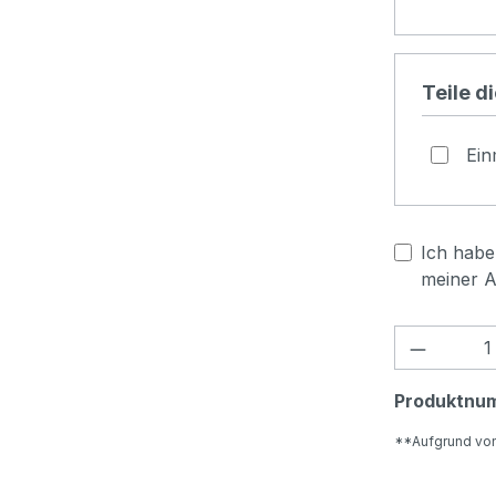
Teile d
Ein
Ich habe 
meiner 
Produkt
Produktnu
**Aufgrund vo