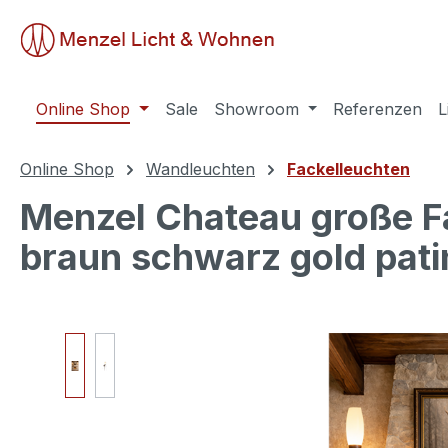
springen
Zur Hauptnavigation springen
Online Shop
Sale
Showroom
Referenzen
L
Online Shop
Wandleuchten
Fackelleuchten
Menzel Chateau große F
braun schwarz gold patin
Bildergalerie überspringen