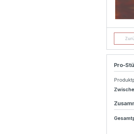
Hier kö
Zur
werden 
Produk
Pro-St
Produktp
Zwisch
Zusam
Gesamtp