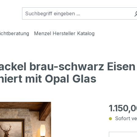
ichtberatung
Menzel Hersteller Katalog
ackel brau-schwarz Eise
iert mit Opal Glas
1.150,
Sofort ver