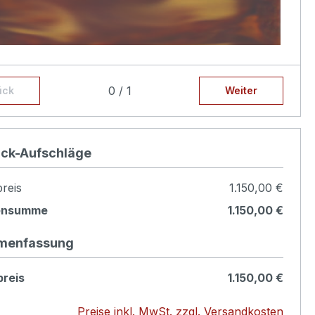
nnen sie angeben ob die Z
ierteile Gold patiniert
0 / 1
ück
Weiter
sollen
t konfigurieren
ück-Aufschläge
reis
1.150,00 €
ensumme
1.150,00 €
menfassung
reis
1.150,00 €
Preise inkl. MwSt. zzgl. Versandkosten