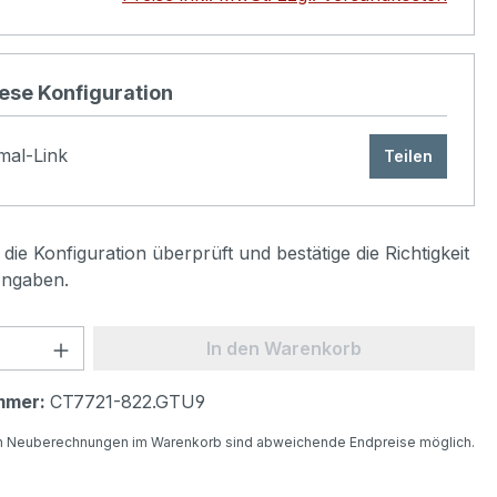
iese Konfiguration
mal-Link
Teilen
die Konfiguration überprüft und bestätige die Richtigkeit
Angaben.
 Anzahl: Gib den gewünschten Wert ein 
In den Warenkorb
mmer:
CT7721-822.GTU9
n Neuberechnungen im Warenkorb sind abweichende Endpreise möglich.