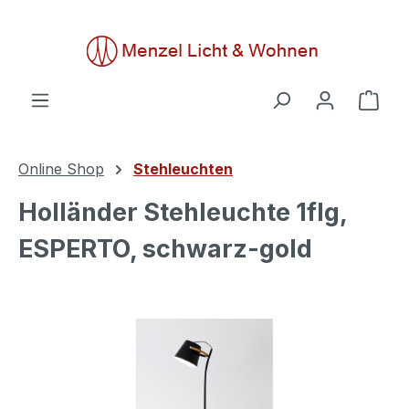
alt springen
Ware
Online Shop
Stehleuchten
Holländer Stehleuchte 1flg,
ESPERTO, schwarz-gold
Bildergalerie überspringen